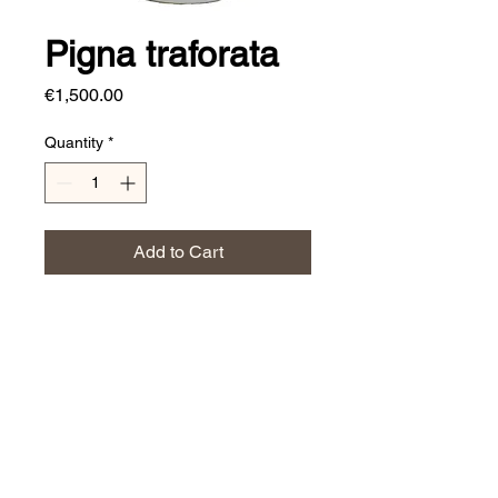
Pigna traforata
Price
€1,500.00
Quantity
*
Add to Cart
Dimensioni:
h. 150 cm
JERINO' CERAMICS
Affarinterni@yahoo.it