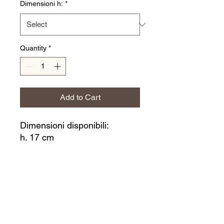
Dimensioni h:
*
Quantity
*
Add to Cart
Dimensioni disponibili:
h. 17 cm
h. 22 cm
h. 25 cm
h. 30 cm
JERINO' CERAMICS