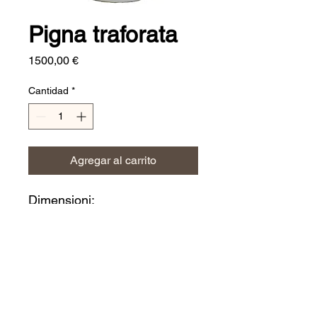
Pigna traforata
Precio
1500,00 €
Cantidad
*
Agregar al carrito
Dimensioni:
h. 150 cm
CERAMICHE JERINO'
ceramichejerino@gmail.com