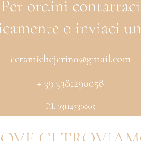
Per ordini contattaci
icamente o inviaci un
ceramichejerino@gmail.com
+ 39 3381290058
P.I. 03114530805
OVE CI TROVIA