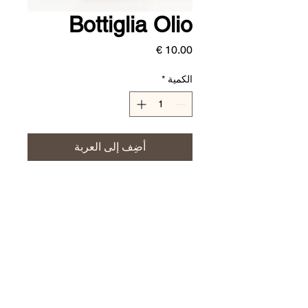
Bottiglia Olio
السعر
الكمية
*
أضِف إلى العربة
700 ml
CERAMICHE JERINO'
ceramichejerino@gmail.com