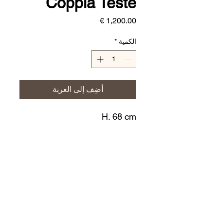
Coppia Teste
السعر
الكمية
*
أضِف إلى العربة
H. 68 cm
Il prezzo è riferito alla coppia
CERAMICHE JERINO'
ceramichejerino@gmail.com