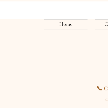
Home
C
📞 Co
c