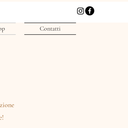
op
Contatti
ezione
e!