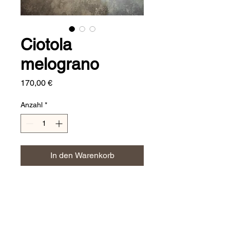
Ciotola
melograno
Preis
170,00 €
Anzahl
*
In den Warenkorb
Dimensioni:
⌀ 50 cm