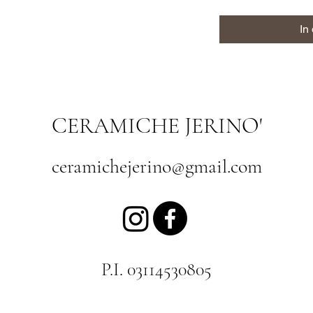
In
CERAMICHE JERINO'
ceramichejerino@gmail.com
P.I. 03114530805