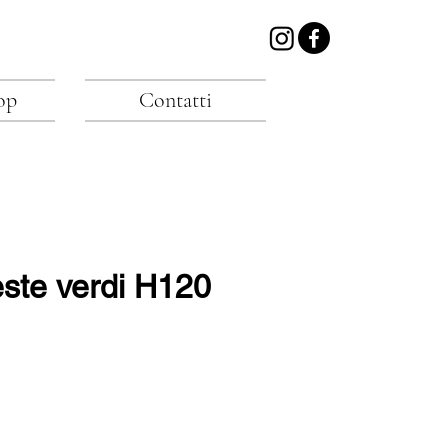
op
Contatti
este verdi H120