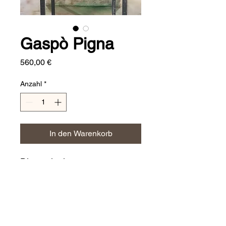
Gaspò Pigna
Preis
560,00 €
Anzahl
*
In den Warenkorb
Dimensioni:
⌀ 60 cm
CERAMICHE JERINO'