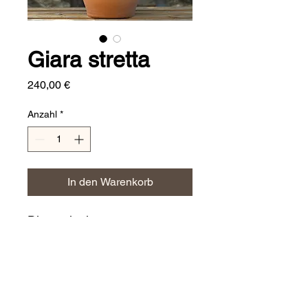
Giara stretta
Preis
240,00 €
Anzahl
*
In den Warenkorb
Dimensioni:
h. 80 cm
CERAMICHE JERINO'