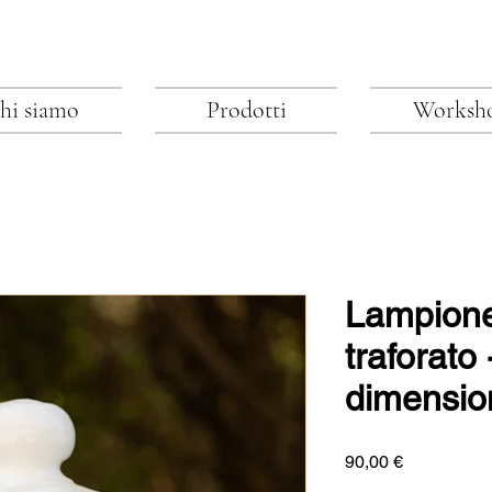
hi siamo
Prodotti
Worksh
Lampione
traforato
dimensio
Preis
90,00 €