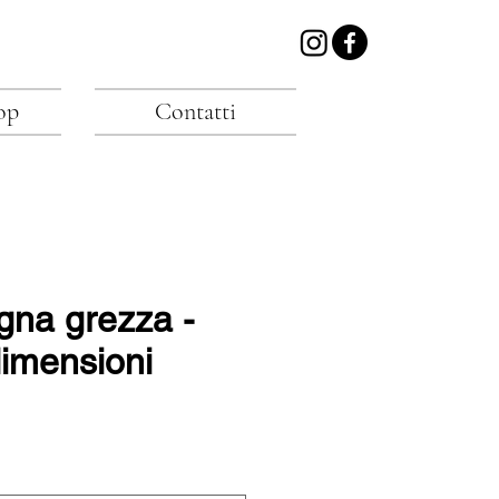
op
Contatti
gna grezza -
dimensioni