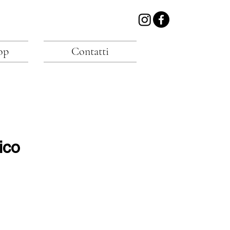
op
Contatti
ico