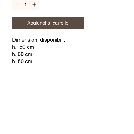
Aggiungi al carrello
Dimensioni disponibili:
h. 50 cm
h. 60 cm
h. 80 cm
Colori disponibili:
Rosso
Blu
Verde
Giallo
Nero
Bianco
Crema