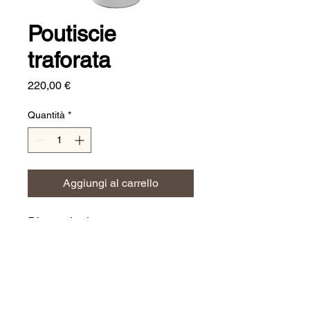
Poutiscie
traforata
Prezzo
220,00 €
Quantità
*
Aggiungi al carrello
Dimensioni:
h. 80 cm
CERAMICHE JERINO'