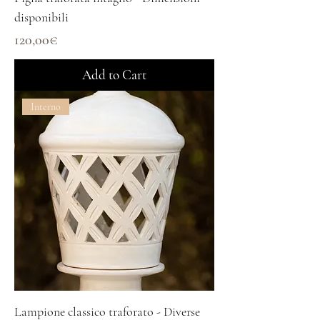
disponibili
Price
120,00€
Add to Cart
Interno
Lampione classico traforato - Diverse