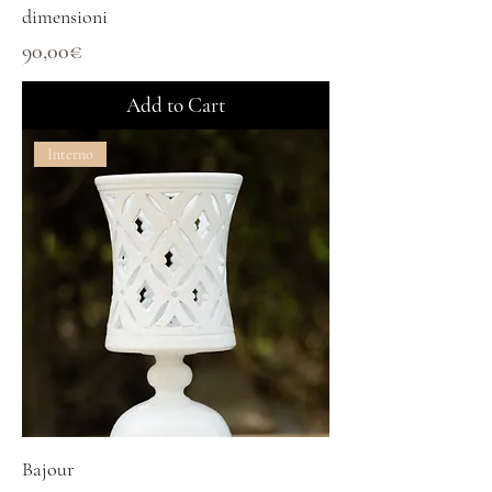
dimensioni
Price
90,00€
Add to Cart
Interno
Bajour