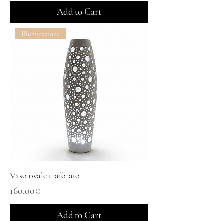
Add to Cart
Illuminazione
Vaso ovale traforato
Price
160,00€
Add to Cart