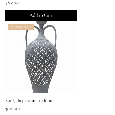
Price
48,00€
Add to Cart
Illuminazione
Bottiglia panciuta traforata
Price
300,00€