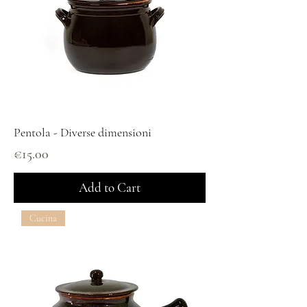
Pentola - Diverse dimensioni
Price
€15.00
Add to Cart
Cucina