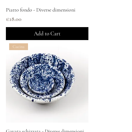
Piatto fondo - Diverse dimensioni
Price
€18.00
Add to Cart
Cucina
Gavata schizzata - Diverse dimensioni