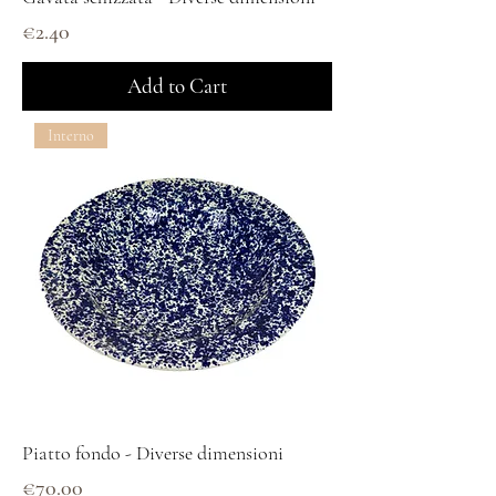
Price
€2.40
Add to Cart
Interno
Piatto fondo - Diverse dimensioni
Price
€70.00