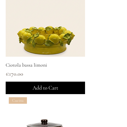
Ciotola bassa limoni
Price
€170.00
Add to Cart
Cucina