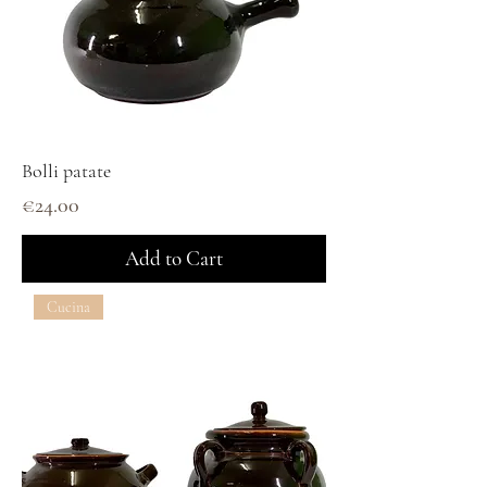
Bolli patate
Price
€24.00
Add to Cart
Cucina