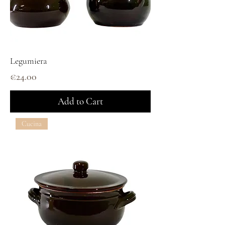
Legumiera
Price
€24.00
Add to Cart
Cucina