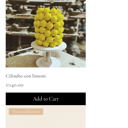
Cilindro con limoni
Price
€140.00
Add to Cart
Nuova collezione