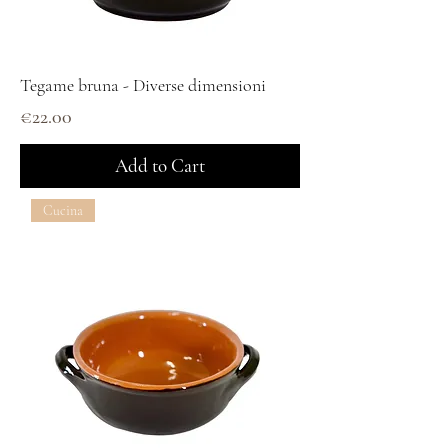
Tegame bruna - Diverse dimensioni
Price
€22.00
Add to Cart
Cucina