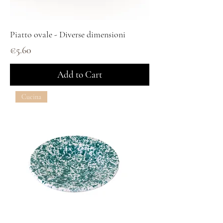
Piatto ovale - Diverse dimensioni
Price
€5.60
Add to Cart
Cucina